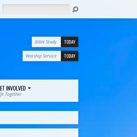
Search
TODAY
Bible Study
TODAY
Worship Service
ET INVOLVED
ife Together