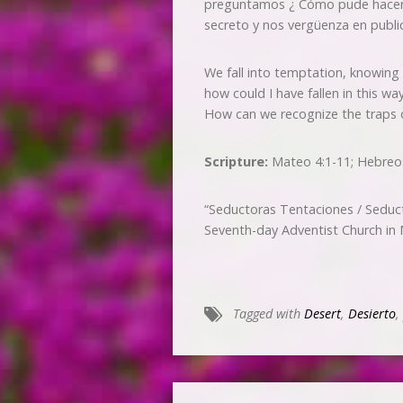
preguntamos ¿ Cómo pude hacer h
secreto y nos vergüenza en publ
We fall into temptation, knowing 
how could I have fallen in this w
How can we recognize the traps
Scripture:
Mateo 4:1-11; Hebreos
“Seductoras Tentaciones / Seduc
Seventh-day Adventist Church in
Tagged with
Desert
,
Desierto
,