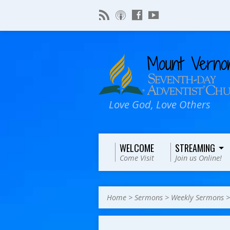
Love God, Love Others
WELCOME
STREAMING
Come Visit
Join us Online!
Home
>
Sermons
>
Weekly Sermons