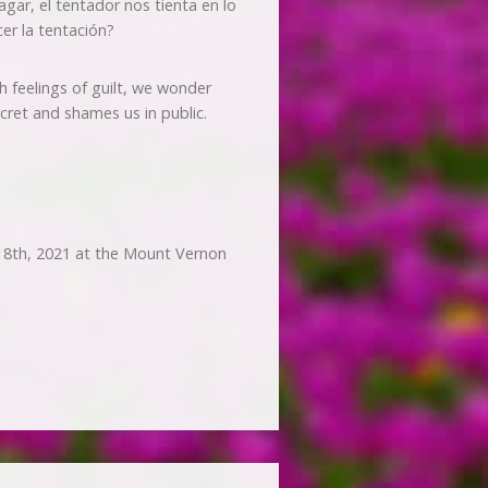
ar, el tentador nos tienta en lo
er la tentación?
h feelings of guilt, we wonder
cret and shames us in public.
18th, 2021 at the Mount Vernon