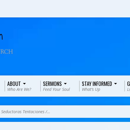
ABOUT
SERMONS
STAY INFORMED
G
Who Are We?
Feed Your Soul
What’s Up
L
>
Seductoras Tentaciones /…