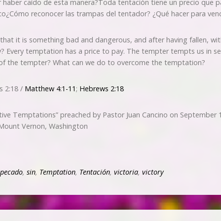
aber caído de esta manera?Toda tentación tiene un precio que pag
ico¿Cómo reconocer las trampas del tentador? ¿Qué hacer para venc
that it is something bad and dangerous, and after having fallen, wit
ay? Every temptation has a price to pay. The tempter tempts us in se
 of the tempter? What can we do to overcome the temptation?
 2:18 /
Matthew 4:1-11
;
Hebrews 2:18
tive Temptations” preached by Pastor Juan Cancino on September 
 Mount Vernon, Washington
pecado
,
sin
,
Temptation
,
Tentación
,
victoria
,
victory