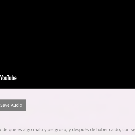
Save Audio
 de que es algo malo y peligroso, y después de haber caído, con s